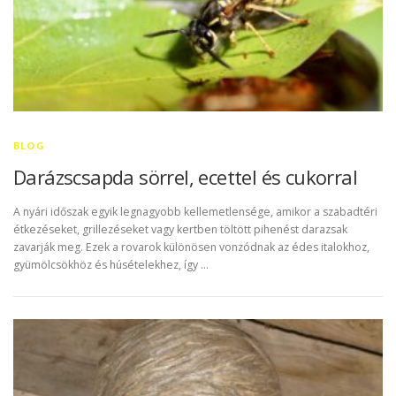
BLOG
Darázscsapda sörrel, ecettel és cukorral
A nyári időszak egyik legnagyobb kellemetlensége, amikor a szabadtéri
étkezéseket, grillezéseket vagy kertben töltött pihenést darazsak
zavarják meg. Ezek a rovarok különösen vonzódnak az édes italokhoz,
gyümölcsökhöz és húsételekhez, így …