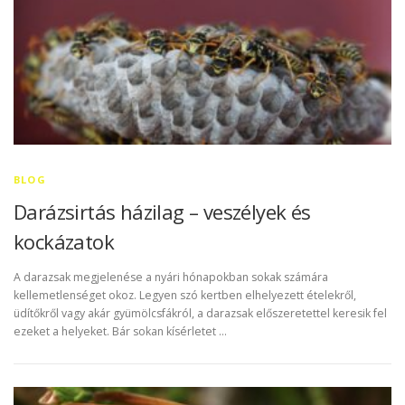
BLOG
Darázsirtás házilag – veszélyek és
kockázatok
A darazsak megjelenése a nyári hónapokban sokak számára
kellemetlenséget okoz. Legyen szó kertben elhelyezett ételekről,
üdítőkről vagy akár gyümölcsfákról, a darazsak előszeretettel keresik fel
ezeket a helyeket. Bár sokan kísérletet …