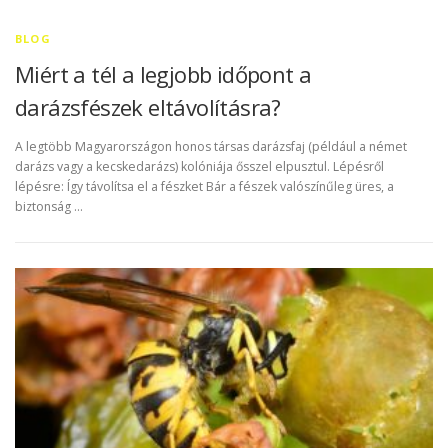
BLOG
Miért a tél a legjobb időpont a
darázsfészek eltávolításra?
A legtöbb Magyarországon honos társas darázsfaj (például a német
darázs vagy a kecskedarázs) kolóniája ősszel elpusztul. Lépésről
lépésre: Így távolítsa el a fészket Bár a fészek valószínűleg üres, a
biztonság …