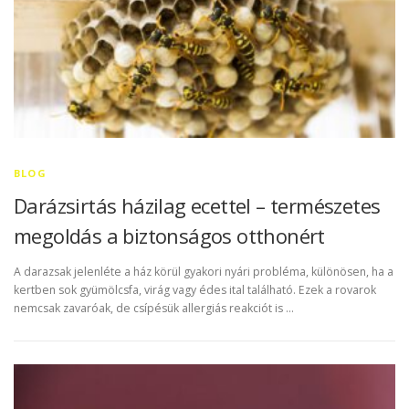
BLOG
Darázsirtás házilag ecettel – természetes
megoldás a biztonságos otthonért
A darazsak jelenléte a ház körül gyakori nyári probléma, különösen, ha a
kertben sok gyümölcsfa, virág vagy édes ital található. Ezek a rovarok
nemcsak zavaróak, de csípésük allergiás reakciót is …