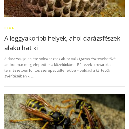
BLOG
A leggyakoribb helyek, ahol darázsfészek
alakulhat ki
A darazsak jelenléte sokszor csak akkor válik igazán észrevehetővé,
amikor már megtelepedtek a közelünkben. Bár ezek a rovarok a
természetben fontos szerepet töltenek be – például a kártevők
gyérítésében –, …