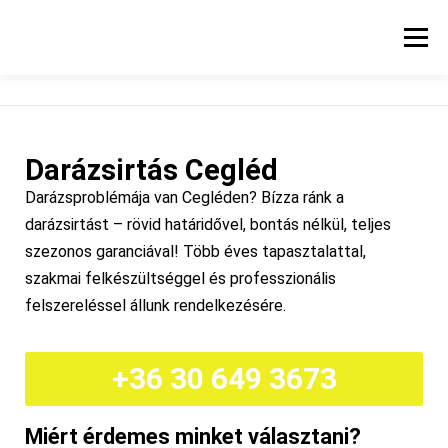
Menü
KEZDŐLAP
SZOLGÁLTATÁSI TERÜLET
Darázsirtás Cegléd
HŐKAMERÁS VIZSGÁLAT
ÁRAK
BLOG
Darázsproblémája van Cegléden? Bízza ránk a
darázsirtást – rövid határidővel, bontás nélkül, teljes
szezonos garanciával! Több éves tapasztalattal,
KAPCSOLAT
szakmai felkészültséggel és professzionális
felszereléssel állunk rendelkezésére.
+36 30 649 3673
Miért érdemes minket választani?