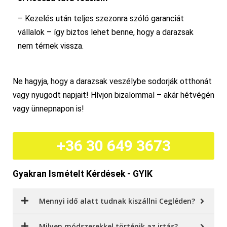
– Kezelés után teljes szezonra szóló garanciát
vállalok – így biztos lehet benne, hogy a darazsak
nem térnek vissza.
Ne hagyja, hogy a darazsak veszélybe sodorják otthonát
vagy nyugodt napjait! Hívjon bizalommal – akár hétvégén
vagy ünnepnapon is!
+36 30 649 3673
Gyakran Ismételt Kérdések - GYIK
Mennyi idő alatt tudnak kiszállni Cegléden?
Milyen módszerekkel történik az irtás?