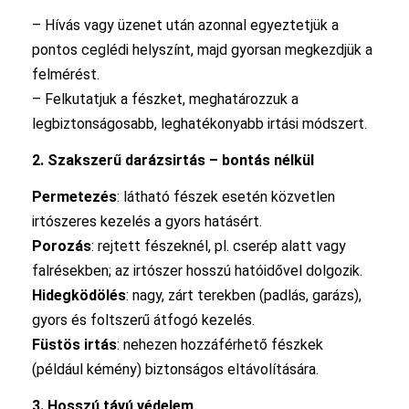
– Hívás vagy üzenet után azonnal egyeztetjük a
pontos ceglédi helyszínt, majd gyorsan megkezdjük a
felmérést.
– Felkutatjuk a fészket, meghatározzuk a
legbiztonságosabb, leghatékonyabb irtási módszert.
2. Szakszerű darázsirtás – bontás nélkül
Permetezés
: látható fészek esetén közvetlen
irtószeres kezelés a gyors hatásért.
Porozás
: rejtett fészeknél, pl. cserép alatt vagy
falrésekben; az irtószer hosszú hatóidővel dolgozik.
Hidegködölés
: nagy, zárt terekben (padlás, garázs),
gyors és foltszerű átfogó kezelés.
Füstös irtás
: nehezen hozzáférhető fészkek
(például kémény) biztonságos eltávolítására.
3. Hosszú távú védelem