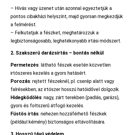
– Hívás vagy üzenet után azonnal egyeztetjük a
pontos cibakházi helyszínt, majd gyorsan megkezdjük
a felmérést.
– Felkutatjuk a fészket, meghatározzuk a
legbiztonságosabb, leghatékonyabb irtási módszert.
2. Szakszerű darázsirtás – bontás nélkül
Permetezés
: látható fészek esetén közvetlen
irtószeres kezelés a gyors hatásért.
Porozás
: rejtett fészeknél, pl. cserép alatt vagy
falrésekben; az irtószer hosszú hatóidővel dolgozik.
Hidegködölés
: nagy, zárt terekben (padlás, garázs),
gyors és foltszerű átfogó kezelés.
Füstös irtás
: nehezen hozzáférhető fészkek
(például kémény) biztonságos eltávolítására.
3. Hosszú távú védelem