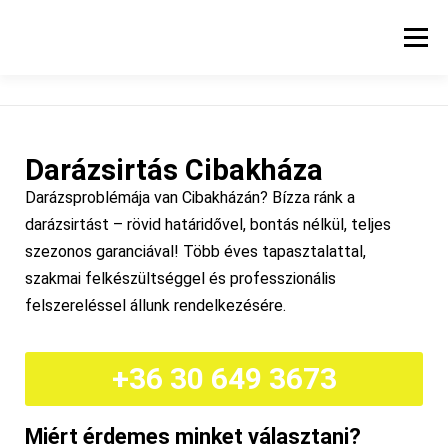
Menü
KEZDŐLAP
SZOLGÁLTATÁSI TERÜLET
Darázsirtás Cibakháza
HŐKAMERÁS VIZSGÁLAT
ÁRAK
BLOG
Darázsproblémája van Cibakházán? Bízza ránk a
darázsirtást – rövid határidővel, bontás nélkül, teljes
szezonos garanciával! Több éves tapasztalattal,
KAPCSOLAT
szakmai felkészültséggel és professzionális
felszereléssel állunk rendelkezésére.
+36 30 649 3673
Miért érdemes minket választani?