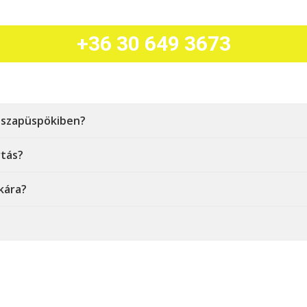
+36 30 649 3673
Tiszapüspökiben?
rtás?
kára?