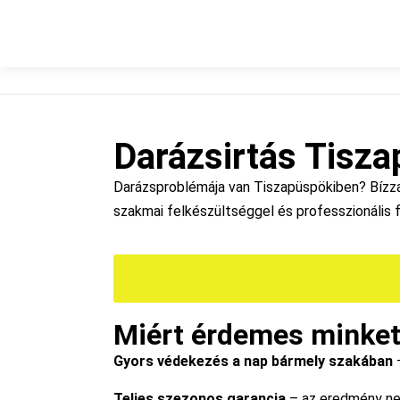
Darázsirtás Tisza
Darázsproblémája van Tiszapüspökiben? Bízza r
szakmai felkészültséggel és professzionális f
Miért érdemes minket
Gyors védekezés a nap bármely szakában
–
Teljes szezonos garancia
– az eredmény nem