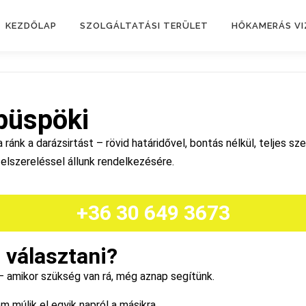
KEZDŐLAP
SZOLGÁLTATÁSI TERÜLET
HŐKAMERÁS V
püspöki
ánk a darázsirtást – rövid határidővel, bontás nélkül, teljes sz
elszereléssel állunk rendelkezésére.
+36 30 649 3673
 választani?
 amikor szükség van rá, még aznap segítünk.
 múlik el egyik napról a másikra.