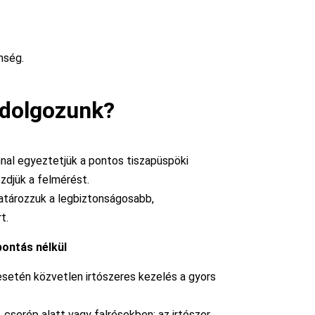
nség.
 dolgozunk?
nal egyeztetjük a pontos tiszapüspöki
zdjük a felmérést.
atározzuk a legbiztonságosabb,
t.
bontás nélkül
 esetén közvetlen irtószeres kezelés a gyors
l. cserép alatt vagy falrésekben; az irtószer