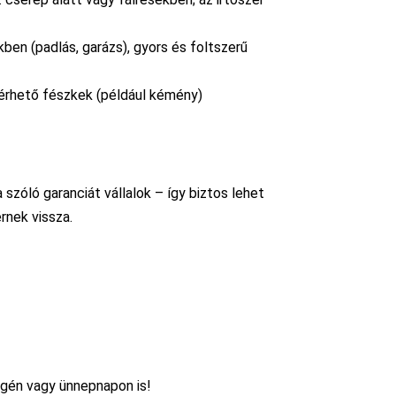
ekben (padlás, garázs), gyors és foltszerű
érhető fészkek (például kémény)
 szóló garanciát vállalok – így biztos lehet
rnek vissza.
égén vagy ünnepnapon is!