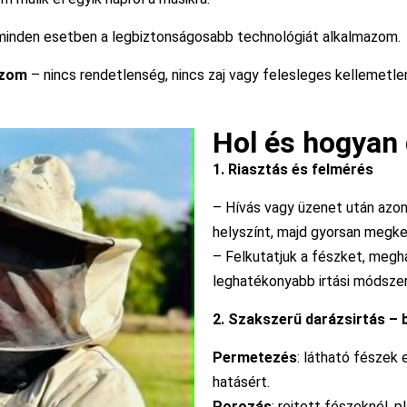
inden esetben a legbiztonságosabb technológiát alkalmazom.
ozom
– nincs rendetlenség, nincs zaj vagy felesleges kellemetle
Hol és hogyan
1. Riasztás és felmérés
– Hívás vagy üzenet után azon
helyszínt, majd gyorsan megke
– Felkutatjuk a fészket, megh
leghatékonyabb irtási módszer
2. Szakszerű darázsirtás – 
Permetezés
: látható fészek
hatásért.
Porozás
: rejtett fészeknél, p