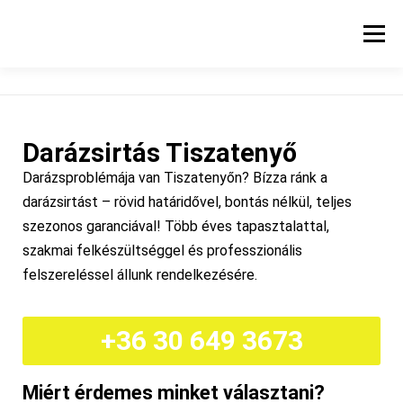
Menü
KEZDŐLAP
SZOLGÁLTATÁSI TERÜLET
Darázsirtás Tiszatenyő
HŐKAMERÁS VIZSGÁLAT
ÁRAK
BLOG
Darázsproblémája van Tiszatenyőn? Bízza ránk a
darázsirtást – rövid határidővel, bontás nélkül, teljes
szezonos garanciával! Több éves tapasztalattal,
KAPCSOLAT
szakmai felkészültséggel és professzionális
felszereléssel állunk rendelkezésére.
+36 30 649 3673
Miért érdemes minket választani?