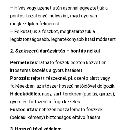
– Hívás vagy üzenet után azonnal egyeztetjük a
pontos tiszatenyői helyszínt, majd gyorsan
megkezdjük a felmérést.
– Felkutatjuk a fészket, meghatározzuk a
legbiztonságosabb, leghatékonyabb irtási módszert.
2. Szakszerű darázsirtás – bontás nélkül
Permetezés
: látható fészek esetén közvetlen
irtószeres kezelés a gyors hatásért.
Porozás
: rejtett fészeknél, pl. cserép alatt vagy
falrésekben; az irtószer hosszú hatóidővel dolgozik.
Hidegködölés
: nagy, zárt terekben (padlás, garázs),
gyors és foltszerű átfogó kezelés.
Füstös irtás
: nehezen hozzáférhető fészkek
(például kémény) biztonságos eltávolítására.
3. Hosszú távú védelem