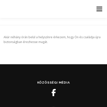
Menü
KEZDŐLAP
SZOLGÁLTATÁSI TERÜLET
Akár néhány órán belül a helyszínre érkezem, hogy Ön és családja újra
biztonságban érezhesse magát.
HŐKAMERÁS VIZSGÁLAT
ÁRAK
BLOG
KAPCSOLAT
KÖZÖSSÉGI MÉDIA