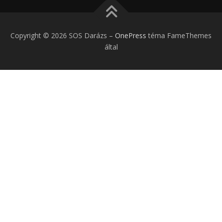
Copyright © 2026 SOS Darázs
–
OnePress
téma FameThemes
által